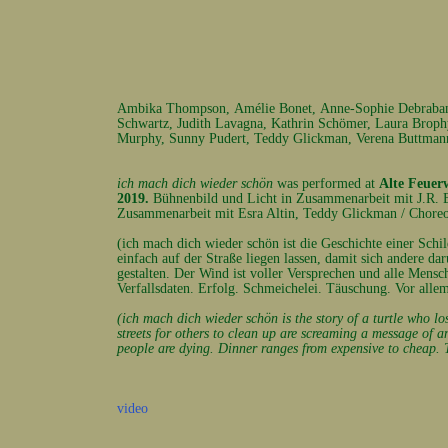
Ambika Thompson,
Amélie Bonet,
Anne-Sophie Debraba
Schwartz,
Judith Lavagna,
Kathrin Schömer,
Laura Broph
Murphy,
Sunny Pudert,
Teddy Glickman,
Verena Buttman
ich mach dich wieder schön
was performed at
Alte Feuer
2019.
Bühnenbild und Licht in Zusammenarbeit mit J.R. B
Zusammenarbeit mit Esra Altin, Teddy Glickman / Chore
(ich mach dich wieder schön ist die Geschichte einer Schil
einfach auf der Straße liegen lassen, damit sich andere 
gestalten. Der Wind ist voller Versprechen und alle Mensch
Verfallsdaten. Erfolg. Schmeichelei. Täuschung. Vor alle
(ich mach dich wieder schön is the story of a turtle who l
streets for others to clean up are screaming a message of a
people are dying. Dinner ranges from expensive to cheap. 
video