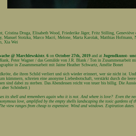
nt,
Cristina Druga,
Elisabeth Wood,
Friederike Jäger,
Fritz Stilling,
Geneviève 
y,
Manuel Stotzka,
Marco Macrì,
Melone,
Marta Karolak,
Matthias Hofmann,
n,
Xia Wei
wache @ Marchlewskistr. 6
on
October 27th, 2019
and at
Jugendkunst- un
lank, Peter Wagner / das Gemälde von J.R. Blank / Ton in Zusammenarbeit mi
ographie in Zusammenarbeit mit Jaime Heather Schwartz, Amélie Bonet
dkröte, die ihren Schild verliert und sich wieder erinnert, wer sie nicht ist. U
darum kümmern, schreien eine anonyme Liebesbotschaft, verstärkt durch die lee
en sind dabei zu sterben. Das Abendessen reicht von teuer bis billig. Die Aussic
m aber Schönheit.)
oses its shell and remembers again who it is not. And where is love? Even the ne
nonymous love, amplified by the empty shells landscaping the toxic gardens of th
The view ranges from cheap to expensive. Wind and windows. Expiration dates. Su