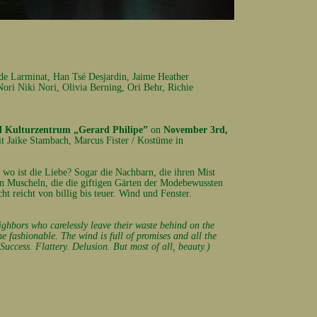
de Larminat,
Han Tsé Desjardin,
Jaime Heather
Nori Niki Nori,
Olivia Berning,
Ori Behr,
Richie
d Kulturzentrum „Gerard Philipe”
on
November 3rd,
t Jaike Stambach, Marcus Fister / Kostüme in
nd wo ist die Liebe? Sogar die Nachbarn, die ihren Mist
ren Muscheln, die die giftigen Gärten der Modebewussten
ht reicht von billig bis teuer. Wind und Fenster.
ighbors who carelessly leave their waste behind on the
e fashionable. The wind is full of promises and all the
ccess. Flattery. Delusion. But most of all, beauty.)